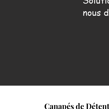
Soluti
nous d
Canapés de Détent