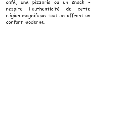
café, une pizzeria ou un snack –
respire l'authenticité de cette
région magnifique tout en offrant un
confort moderne.
Notre équipe commerciale,
toujours proche de vous, se
déplace pour vous assister
dans vos projets.