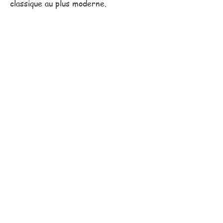
classique au plus moderne.
Notre équipe commerciale,
toujours proche de vous, se
déplace pour vous assister
dans vos projets.