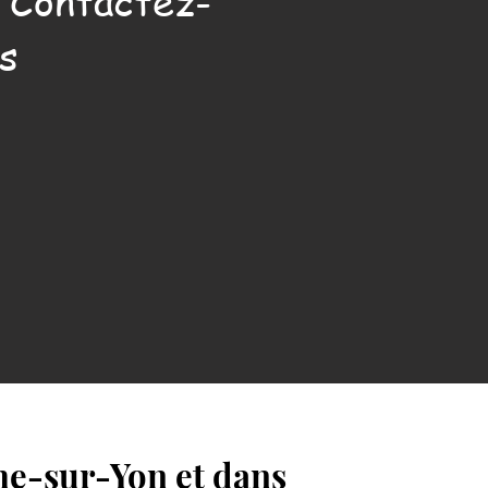
. Contactez-
s
he-sur-Yon et dans