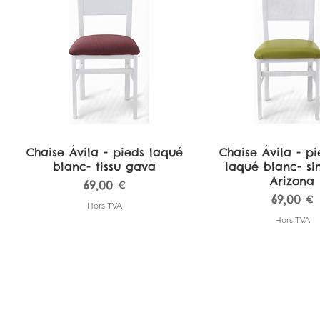
Chaise Ávila - pieds laqué
Aperçu rapide
Chaise Ávila - pi
Aperçu rapi
blanc- tissu gava
laqué blanc- sim
Arizona
Prix
69,00 €
Prix
69,00 €
Hors TVA
Hors TVA