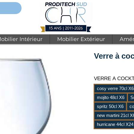
obilier Intérieur
Mobilier Extérieur
Amén
Verre à coc
VERRE A COCK
cosy verre 70cl X6
mojito 48cl X6
S
spritz 50cl X6
co
new martini 21cl X
hurricane 44cl X24