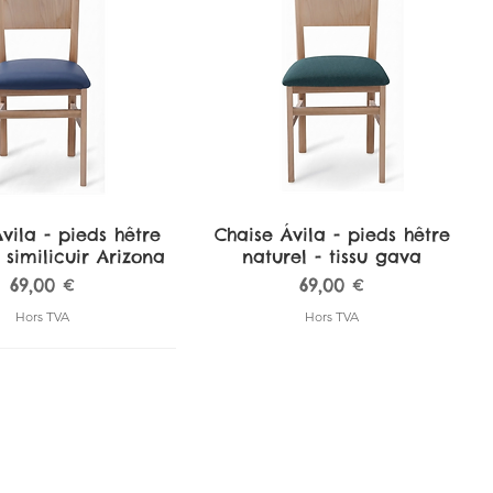
vila - pieds hêtre
perçu rapide
Chaise Ávila - pieds hêtre
Aperçu rapide
 similicuir Arizona
naturel - tissu gava
Prix
Prix
69,00 €
69,00 €
Hors TVA
Hors TVA