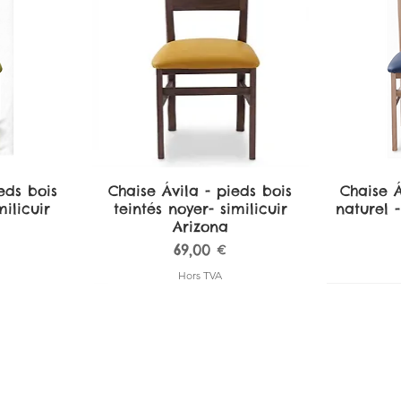
eds bois
de
Chaise Ávila - pieds bois
Aperçu rapide
Chaise Á
A
ilicuir
teintés noyer- similicuir
naturel -
Arizona
Prix
69,00 €
Hors TVA