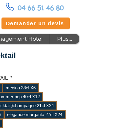
04 66 51 46 80
Demander un devis
agement Hôtel
Plus...
ktail
TAIL
*
medina 38cl X6
ummer pop 40cl X12
cktail§champagne 21cl X24
6
elegance margarita 27cl X24