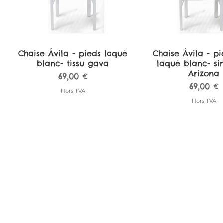
Chaise Ávila - pieds laqué
Aperçu rapide
Chaise Ávila - pi
Aperçu rapi
blanc- tissu gava
laqué blanc- sim
Arizona
Prix
69,00 €
Prix
69,00 €
Hors TVA
Hors TVA