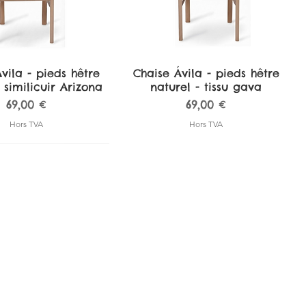
vila - pieds hêtre
perçu rapide
Chaise Ávila - pieds hêtre
Aperçu rapide
 similicuir Arizona
naturel - tissu gava
Prix
Prix
69,00 €
69,00 €
Hors TVA
Hors TVA