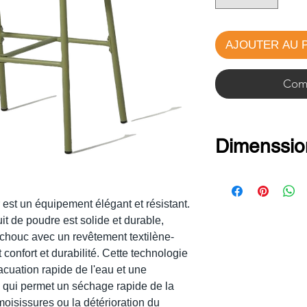
AJOUTER AU 
Comm
Dimenssio
Hauteur : 100
Hauteur d'assi
 est un équipement élégant et résistant.
Largeur : 55 c
t de poudre est solide et durable,
chouc avec un revêtement textilène-
Profondeur : 5
 confort et durabilité. Cette technologie
Poids : 8 kg
cuation rapide de l'eau et une
Structure : Al
ce qui permet un séchage rapide de la
 moisissures ou la détérioration du