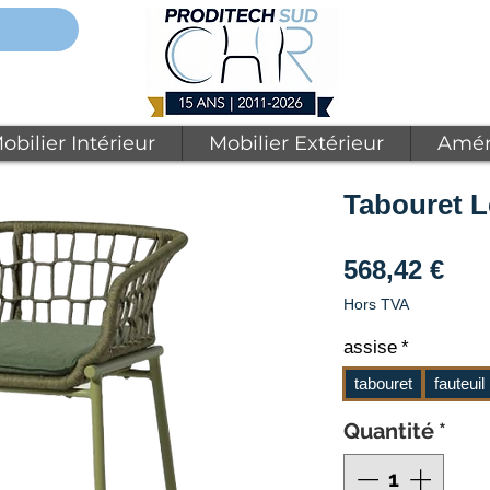
obilier Intérieur
Mobilier Extérieur
Amén
Tabouret 
Pri
568,42 €
Hors TVA
assise
*
tabouret
fauteuil
Quantité
*