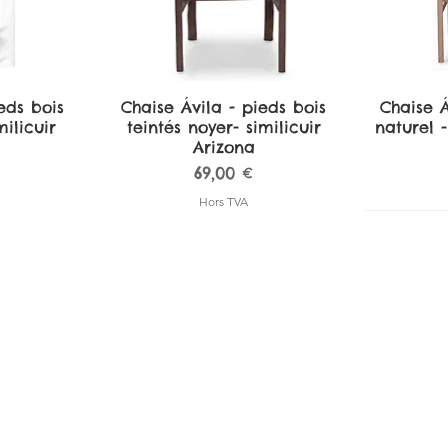
eds bois
de
Chaise Ávila - pieds bois
Aperçu rapide
Chaise Á
A
ilicuir
teintés noyer- similicuir
naturel -
Arizona
Prix
69,00 €
Hors TVA