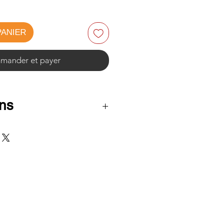
PANIER
ander et payer
ns
 cm
se : 77 cm
m
7 cm
uminium