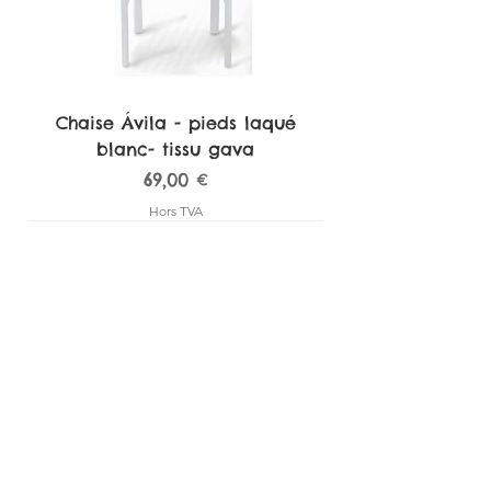
Chaise Ávila - pieds laqué
blanc- tissu gava
Prix
69,00 €
Hors TVA