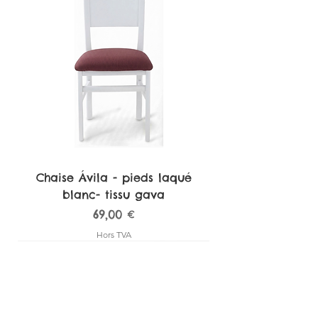
Chaise Ávila - pieds laqué
blanc- tissu gava
Prix
69,00 €
Hors TVA