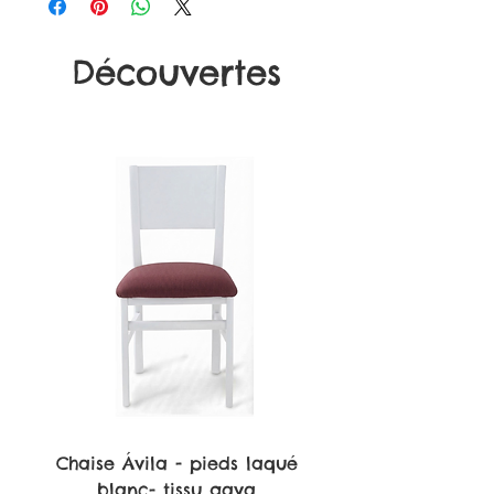
Profondeur : 57cm
Largeur : 55cm
Découvertes
Chaise Ávila - pieds laqué
blanc- tissu gava