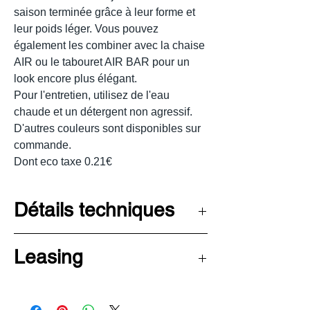
saison terminée grâce à leur forme et
leur poids léger. Vous pouvez
également les combiner avec la chaise
AIR ou le tabouret AIR BAR pour un
look encore plus élégant.
Pour l'entretien, utilisez de l'eau
chaude et un détergent non agressif.
D'autres couleurs sont disponibles sur
commande.
Dont eco taxe 0.21€
Détails techniques
Largeur
57 cm
Leasing
Profondeur
60 cm
Découvrez les avantages de la