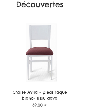
Découvertes
Chaise Ávila - pieds laqué
blanc- tissu gava
Prix
69,00 €