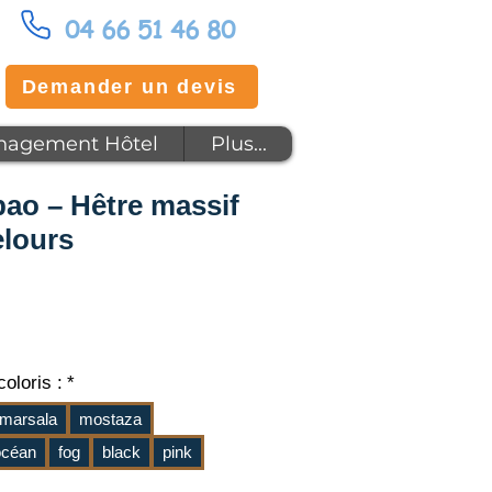
04 66 51 46 80
Demander un devis
agement Hôtel
Plus...
bao – Hêtre massif
elours
x
oloris :
*
 marsala
mostaza
océan
fog
black
pink