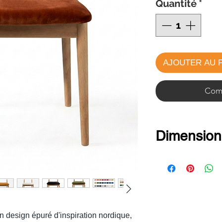
Quantité
*
AJOUTER AU 
Comm
Dimension
Hauteur total
Hauteur d'as
Largeur :
43
Profondeur :
n design épuré d'inspiration nordique,