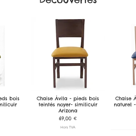
eds bois
de
Chaise Ávila - pieds bois
Aperçu rapide
Chaise Á
A
ilicuir
teintés noyer- similicuir
naturel -
Arizona
Prix
69,00 €
Hors TVA