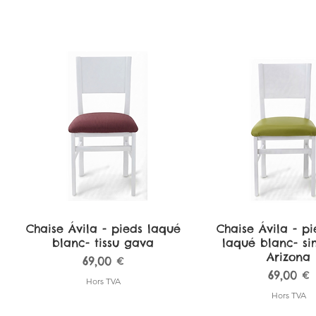
Chaise Ávila - pieds laqué
Aperçu rapide
Chaise Ávila - pi
Aperçu rapi
blanc- tissu gava
laqué blanc- sim
Arizona
Prix
69,00 €
Prix
69,00 €
Hors TVA
Hors TVA