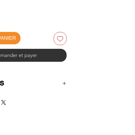
PANIER
ander et payer
s
e :
88 cm
sise :
47 cm
 cm
44 cm