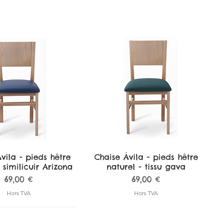
vila - pieds hêtre
perçu rapide
Chaise Ávila - pieds hêtre
Aperçu rapide
 similicuir Arizona
naturel - tissu gava
Prix
Prix
69,00 €
69,00 €
Hors TVA
Hors TVA