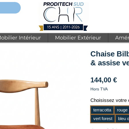
obilier Intérieur
Mobilier Extérieur
Amén
Chaise Bil
& assise v
Pri
144,00 €
Hors TVA
Choisissez votre c
terracotta
rouge
vert forest
bleu 