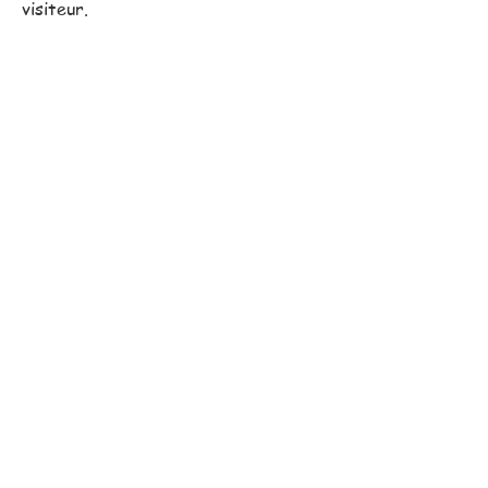
visiteur.
Notre équipe commerciale,
toujours proche de vous, se
déplace pour vous assister
dans vos projets.