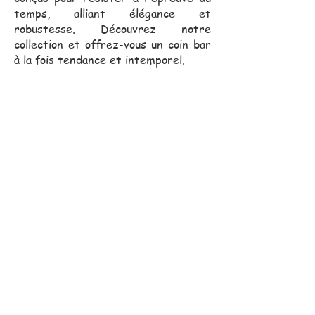
temps, alliant élégance et
robustesse. Découvrez notre
collection et offrez-vous un coin bar
à la fois tendance et intemporel.
Notre équipe commerciale,
toujours proche de vous, se
déplace pour vous assister
dans vos projets.