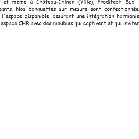
, et même à Château-Chinon (Ville), Proditech Sud e
geants. Nos banquettes sur mesure sont confectionn
l'espace disponible, assurant une intégration harmonie
space CHR avec des meubles qui captivent et qui inviten
erciale, toujours proche de vou
vous assister dans vos projets.