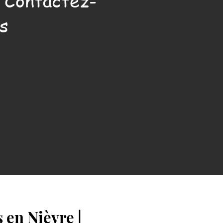
. Contactez-
s
 en Nièvre |