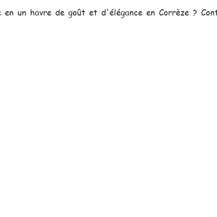
e en un havre de goût et d'élégance en Corrèze ? Cont
erciale, toujours proche de vou
vous assister dans vos projets.