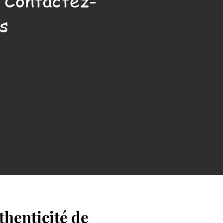
. Contactez-
s
henticité de