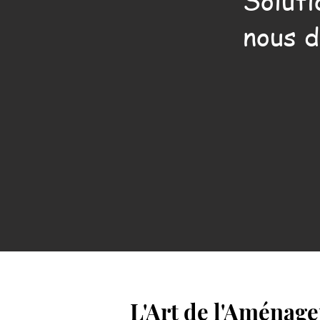
Soluti
nous d
L'Art de l'Aménag